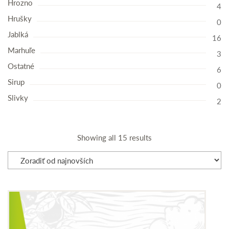
Hrozno
4
Hrušky
0
Jablká
16
Marhuľe
3
Ostatné
6
Sirup
0
Slivky
2
Showing all 15 results