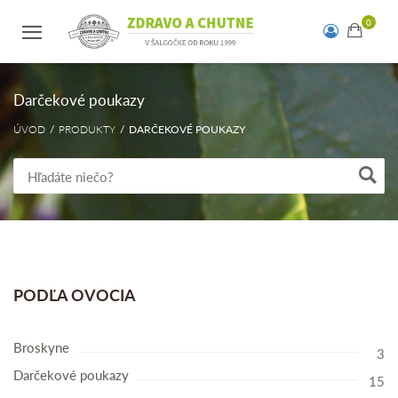
Darčekové poukazy
ÚVOD
PRODUKTY
DARČEKOVÉ POUKAZY
PODĽA OVOCIA
Broskyne
3
Darčekové poukazy
15