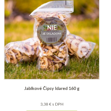
NIE
JE SKLADOM
Jablkové Čipsy Idared 160 g
3,38
€
s DPH