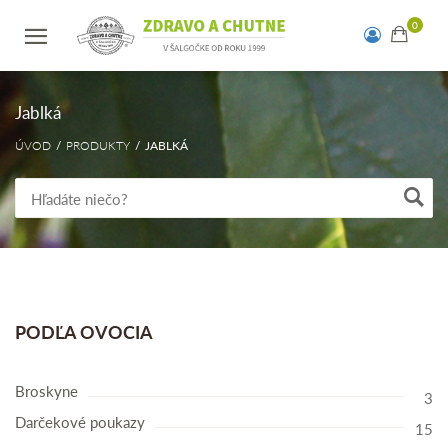
Jablká
ÚVOD
PRODUKTY
JABLKÁ
PODĽA OVOCIA
Broskyne
3
Darčekové poukazy
15