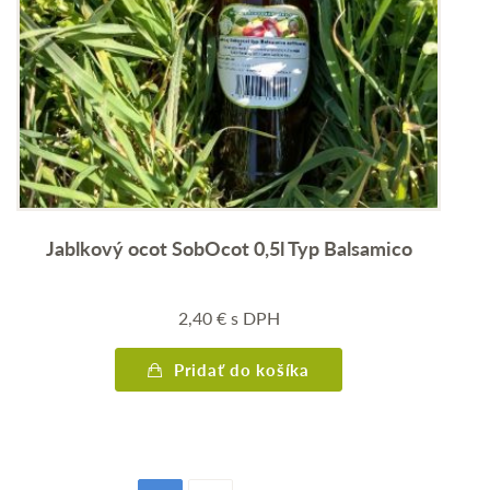
Jablkový ocot SobOcot 0,5l Typ Balsamico
2,40
€
s DPH
Pridať do košíka