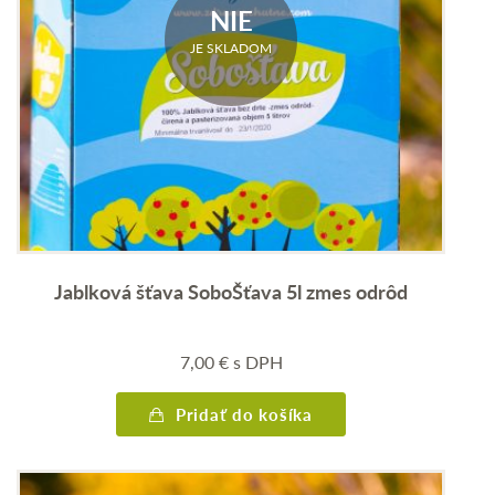
NIE
JE SKLADOM
Jablková šťava SoboŠťava 5l zmes odrôd
7,00
€
s DPH
Pridať do košíka