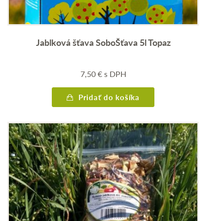
Jablková šťava SoboŠťava 5l Topaz
7,50
€
s DPH
Pridať do košíka