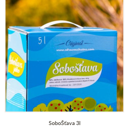
SoboŠťava 3l