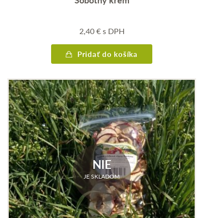
2,40
€
s DPH
Pridať do košíka
NIE
JE SKLADOM