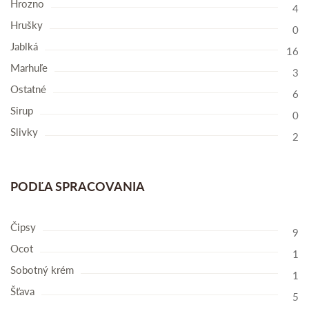
Hrozno
4
Hrušky
0
Jablká
16
Marhuľe
3
Ostatné
6
Sirup
0
Slivky
2
PODĽA SPRACOVANIA
Čipsy
9
Ocot
1
Sobotný krém
1
Šťava
5