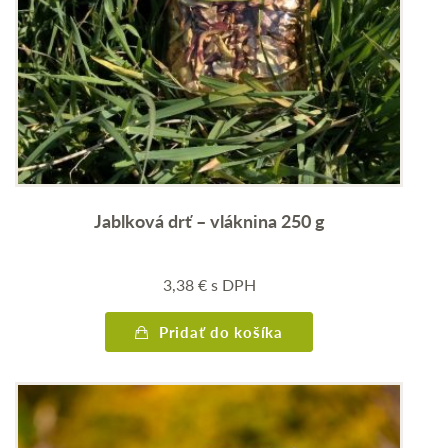
Jablková drť – vláknina 250 g
3,38
€
s DPH
Pridať do košíka