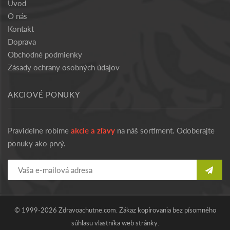
Úvod
O nás
Kontakt
Doprava
Obchodné podmienky
Zásady ochrany osobných údajov
AKCIOVÉ PONUKY
Pravidelne robíme
akcie a zľavy
na náš sortiment. Odoberajte
ponuky ako prvý.
© 1999-2026 Zdravoachutne.com. Zákaz kopírovania bez písomného
súhlasu vlastníka web stránky.