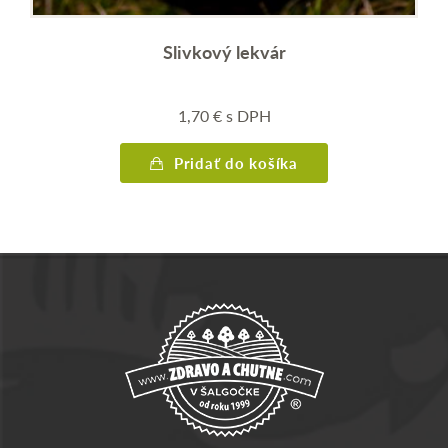
Slivkový lekvár
1,70
€
s DPH
Pridať do košíka