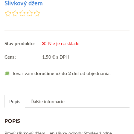
Slivkový džem
Stav produktu:
Nie je na sklade
Cena:
1,50
€
s DPH
Tovar vám
doručíme už do 2 dní
od objednania.
Popis
Ďalšie informácie
POPIS
Pravý slivkový džem , len slivky odrody Stanley žiadne