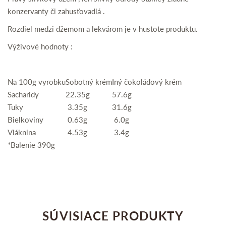
konzervanty či zahusťovadlá .
Rozdiel medzi džemom a lekvárom je v hustote produktu.
Výživové hodnoty :
Na 100g vyrobku
Sobotný krém
Iný čokoládový krém
Sacharidy
22.35g
57.6g
Tuky
3.35g
31.6g
Bielkoviny
0.63g
6.0g
Vláknina
4.53g
3.4g
*
Balenie 390g
SÚVISIACE PRODUKTY