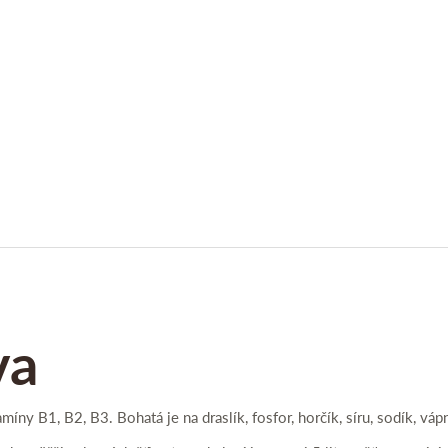
va
míny B1, B2, B3. Bohatá je na draslík, fosfor, horčík, síru, sodík, vá