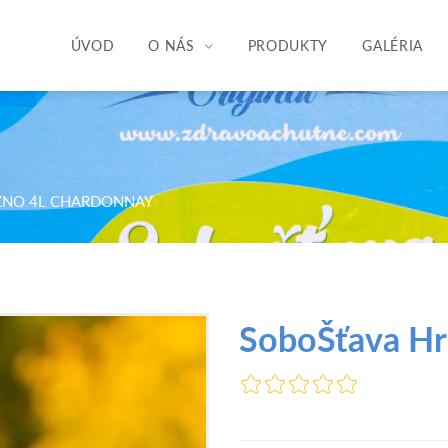
ÚVOD
O NÁS
PRODUKTY
GALÉRIA
ZNO 4L CHARDONNAY
SoboŠťava Hr