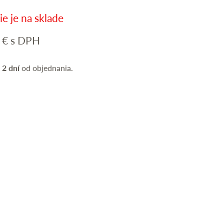
e je na sklade
0
€
s DPH
 2 dní
od objednania.