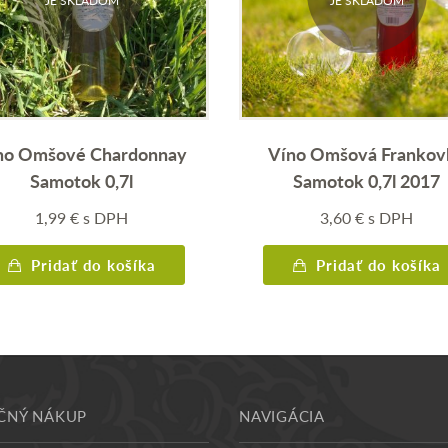
JE SKLADOM
JE SKLADOM
no Omšové Chardonnay
Víno Omšová Frankov
Samotok 0,7l
Samotok 0,7l 2017
1,99
€
s DPH
3,60
€
s DPH
Pridať do košíka
Pridať do košíka
ČNÝ NÁKUP
NAVIGÁCIA