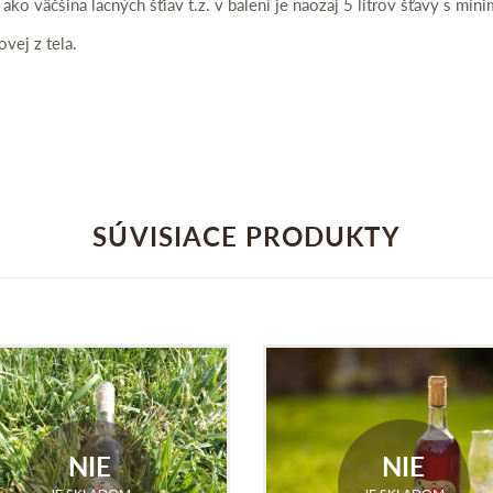
, ako väčšina lacných šťiav t.z. v balení je naozaj 5 litrov šťavy s m
vej z tela.
SÚVISIACE PRODUKTY
NIE
NIE