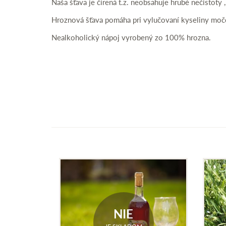
Naša šťava je čírená t.z. neobsahuje hrubé nečistoty 
Hroznová šťava pomáha pri vylučovaní kyseliny močo
Nealkoholický nápoj vyrobený zo 100% hrozna.
NIE