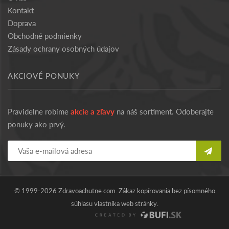
Kontakt
Doprava
Obchodné podmienky
Zásady ochrany osobných údajov
AKCIOVÉ PONUKY
Pravidelne robíme
akcie a zľavy
na náš sortiment. Odoberajte
ponuky ako prvý.
© 1999-2026 Zdravoachutne.com. Zákaz kopírovania bez písomného
súhlasu vlastníka web stránky.