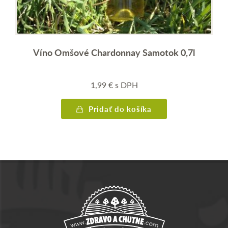
ok 0,7l
Víno Omšová Frankovka Samotok 0,7l
3,60
€
s DPH
Pridať do košíka